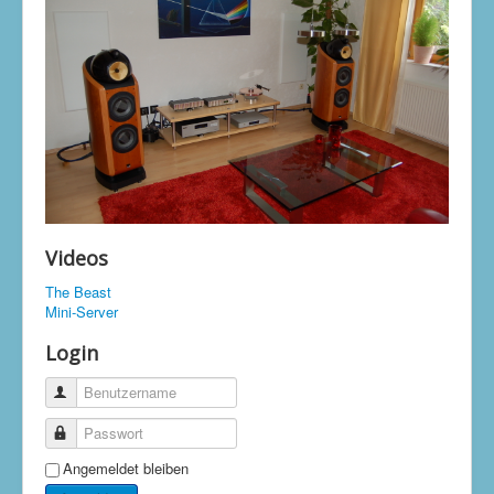
Videos
The Beast
Mini-Server
Login
Benutzername
Passwort
Angemeldet bleiben