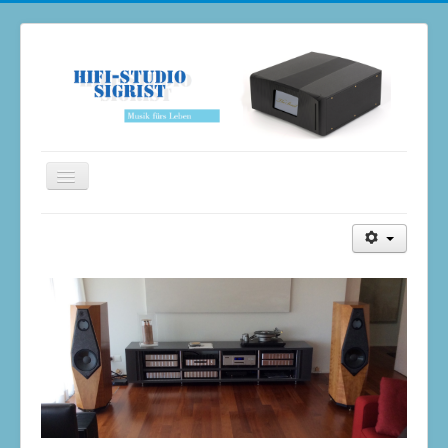
Navigation
an/aus
Home
Neuheiten
Produkte
Galerie
Occasionen
Kontakt