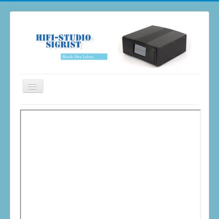
Navigation
an/aus
Home
Neuheiten
Produkte
Galerie
Occasionen
Kontakt