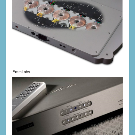
EmmLabs